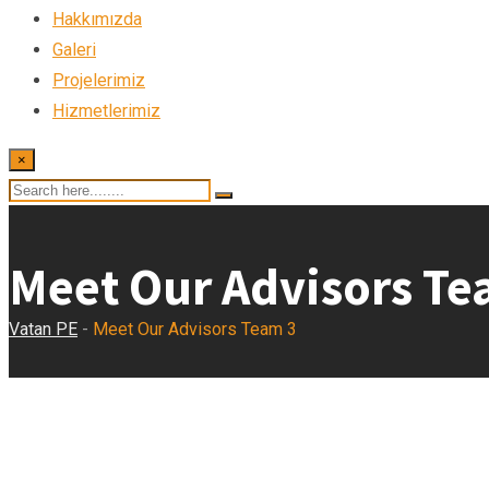
Hakkımızda
Galeri
Projelerimiz
Hizmetlerimiz
×
Meet Our Advisors Te
Vatan PE
-
Meet Our Advisors Team 3