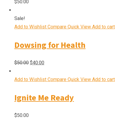
$
50.00
Sale!
Add to Wishlist
Compare
Quick View
Add to cart
Dowsing for Health
Original
Current
$
50.00
$
40.00
price
price
was:
is:
Add to Wishlist
Compare
Quick View
Add to cart
$50.00.
$40.00.
Ignite Me Ready
$
50.00