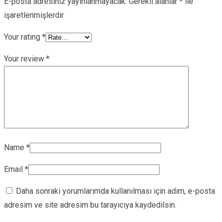
E-posta adresiniz yayınlanmayacak.
Gerekli alanlar
*
ile
işaretlenmişlerdir
Your rating
*
Your review
*
Name
*
Email
*
Daha sonraki yorumlarımda kullanılması için adım, e-posta
adresim ve site adresim bu tarayıcıya kaydedilsin.