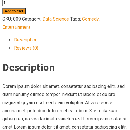
Space
2.0
Add to cart
Marss
SKU:
009
Category:
Data Science
Tags:
Comedy
,
quantity
Entertainment
Description
Reviews (0)
Description
Dorem ipsum dolor sit amet, consetetur sadipscing elitr, sed
diam nonumy eirmod tempor invidunt ut labore et dolore
magna aliquyam erat, sed diam voluptua. At vero eos et
accusam et justo duo dolores et ea rebum. Stet clita kasd
gubergren, no sea takimata sanctus est Lorem ipsum dolor sit
amet Lorem ipsum dolor sit amet, consetetur sadipscing elitr,