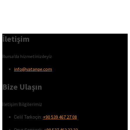
İletişim
Bursa’da hizmetinizdeyiz
info@vatanpe.com
Bize Ulaşın
İletişim Bilgilerimiz
+90 539 467 27 08
Celil Tarkoçin:ㅤ
+90 537 463 32 23