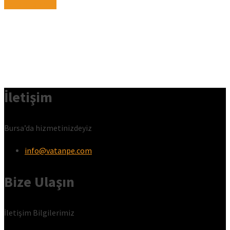
Return to shop
İletişim
Bursa’da hizmetinizdeyiz
info@vatanpe.com
Bize Ulaşın
İletişim Bilgilerimiz