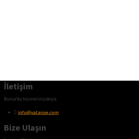
İletişim
Bursa’da hizmetinizdeyiz
info@vatanpe.com
Bize Ulaşın