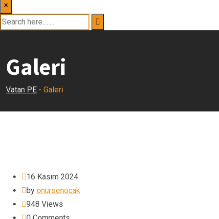
×
Galeri
Vatan PE
-
Galeri
16 Kasım 2024
by
onursenocak
948
Views
0
Comments