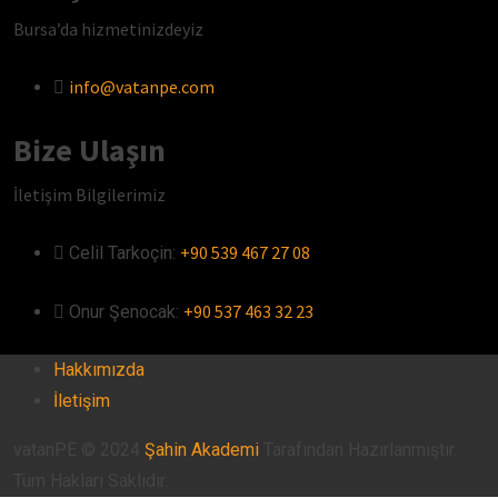
Bursa’da hizmetinizdeyiz
info@vatanpe.com
Bize Ulaşın
İletişim Bilgilerimiz
+90 539 467 27 08
Celil Tarkoçin:ㅤ
+90 537 463 32 23
Onur Şenocak:‎‎‎‎ㅤ
Hakkımızda
İletişim
vatanPE © 2024
Şahin Akademi
Tarafından Hazırlanmıştır.
Tüm Hakları Saklıdır.