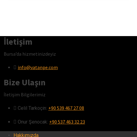
İletişim
Bursa’da hizmetinizdeyiz
info@vatanpe.com
Bize Ulaşın
İletişim Bilgilerimiz
+90 539 467 27 08
Celil Tarkoçin:ㅤ
+90 537 463 32 23
Onur Şenocak:‎‎‎‎ㅤ
Hakkımızda