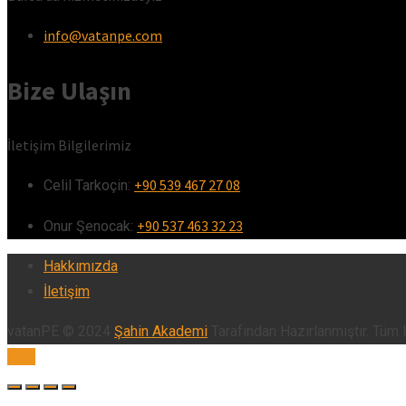
info@vatanpe.com
Bize Ulaşın
İletişim Bilgilerimiz
+90 539 467 27 08
Celil Tarkoçin:ㅤ
+90 537 463 32 23
Onur Şenocak:‎‎‎‎ㅤ
Hakkımızda
İletişim
vatanPE © 2024
Şahin Akademi
Tarafından Hazırlanmıştır. Tüm H
TOP