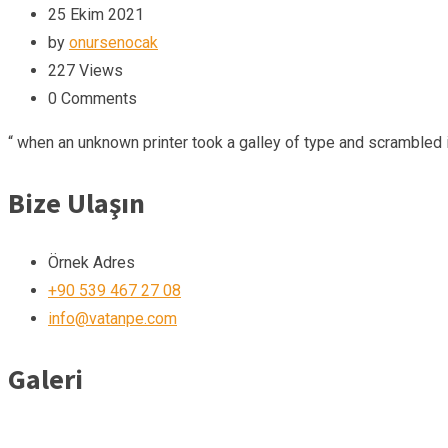
25 Ekim 2021
by
onursenocak
227
Views
0
Comments
“ when an unknown printer took a galley of type and scrambled i
Bize Ulaşın
Örnek Adres
+90 539 467 27 08
info@vatanpe.com
Galeri