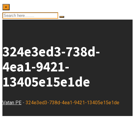
×
324e3ed3-738d-
4ea1-9421-
13405e15e1de
Vatan PE
-
324e3ed3-738d-4ea1-9421-13405e15e1de