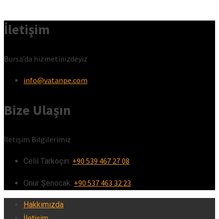
İletişim
Bursa’da hizmetinizdeyiz
info@vatanpe.com
Bize Ulaşın
İletişim Bilgilerimiz
+90 539 467 27 08
Celil Tarkoçin:ㅤ
+90 537 463 32 23
Onur Şenocak:‎‎‎‎ㅤ
Hakkımızda
İletişim