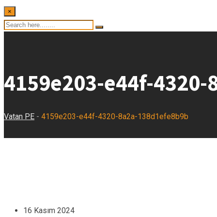
×
4159e203-e44f-4320-
Vatan PE
-
4159e203-e44f-4320-8a2a-138d1efe8b9b
16 Kasım 2024