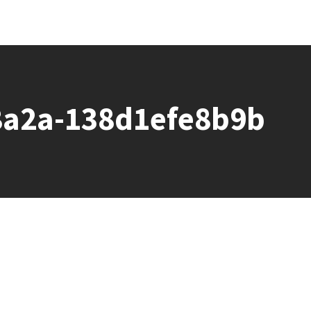
8a2a-138d1efe8b9b