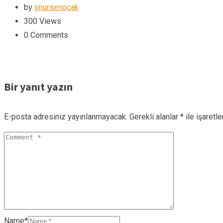
by
onursenocak
300
Views
0
Comments
Bir yanıt yazın
E-posta adresiniz yayınlanmayacak.
Gerekli alanlar
*
ile işaretl
Name*