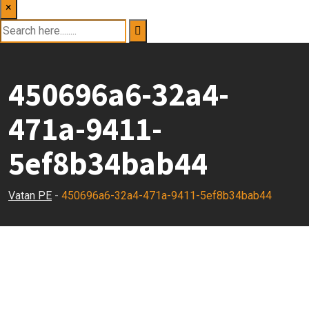
×
450696a6-32a4-
471a-9411-
5ef8b34bab44
Vatan PE
-
450696a6-32a4-471a-9411-5ef8b34bab44