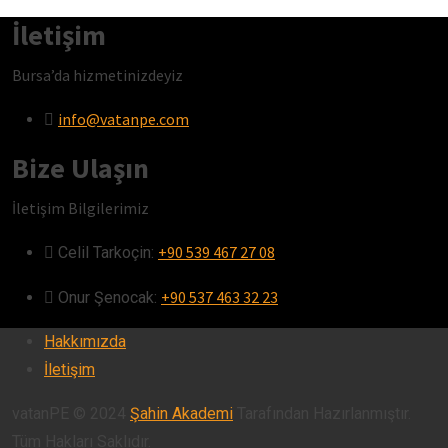
İletişim
Bursa’da hizmetinizdeyiz
info@vatanpe.com
Bize Ulaşın
İletişim Bilgilerimiz
+90 539 467 27 08
Celil Tarkoçin:ㅤ
+90 537 463 32 23
Onur Şenocak:‎‎‎‎ㅤ
Hakkımızda
İletişim
vatanPE © 2024
Şahin Akademi
Tarafından Hazırlanmıştır.
Tüm Hakları Saklıdır.