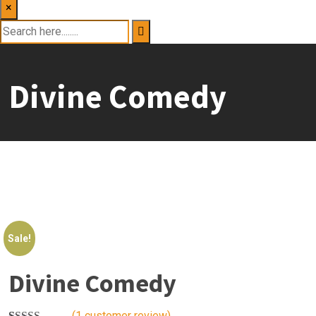
×
Divine Comedy
Sale!
Divine Comedy
(
1
customer review)