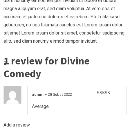
diam nonumy eirmod tempor invidunt ut labore et dolore
magna aliquyam erat, sed diam voluptua. At vero eos et
accusam et justo duo dolores et ea rebum. Stet clita kasd
gubergren, no sea takimata sanctus est Lorem ipsum dolor
sit amet Lorem ipsum dolor sit amet, consetetur sadipscing
elitr, sed diam nonumy eirmod tempor invidunt.
1 review for
Divine
Comedy
admin
–
28 Şubat 2022
Rated
4
out of 5
Average
Add a review