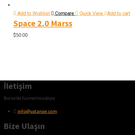
Add to Wishlist
Compare
Quick View
Add to cart
Space 2.0 Marss
$
50.00
İletişim
Bursa’da hizmetinizdeyiz
info@vatanpe.com
Bize Ulaşın