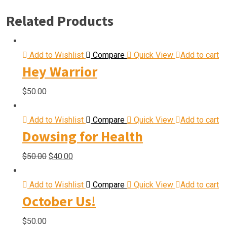
Related Products
Add to Wishlist
Compare
Quick View
Add to cart
Hey Warrior
$
50.00
Add to Wishlist
Compare
Quick View
Add to cart
Dowsing for Health
Original
Current
$
50.00
$
40.00
price
price
was:
is:
Add to Wishlist
Compare
Quick View
Add to cart
October Us!
$50.00.
$40.00.
$
50.00