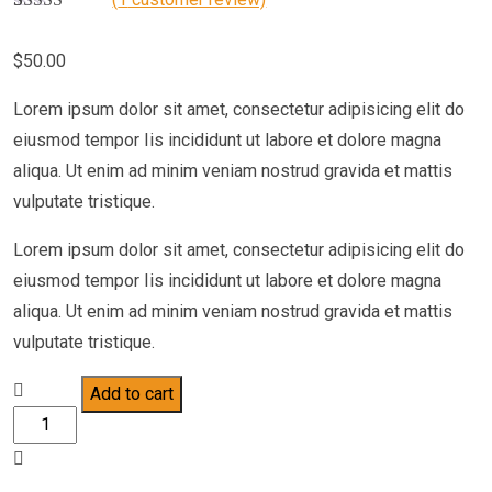
Rated
1
4.00
out of 5
$
50.00
based on
customer
rating
Lorem ipsum dolor sit amet, consectetur adipisicing elit do
eiusmod tempor Iis incididunt ut labore et dolore magna
aliqua. Ut enim ad minim veniam nostrud gravida et mattis
vulputate tristique.
Lorem ipsum dolor sit amet, consectetur adipisicing elit do
eiusmod tempor Iis incididunt ut labore et dolore magna
aliqua. Ut enim ad minim veniam nostrud gravida et mattis
vulputate tristique.
Add to cart
Divine
Comedy
quantity