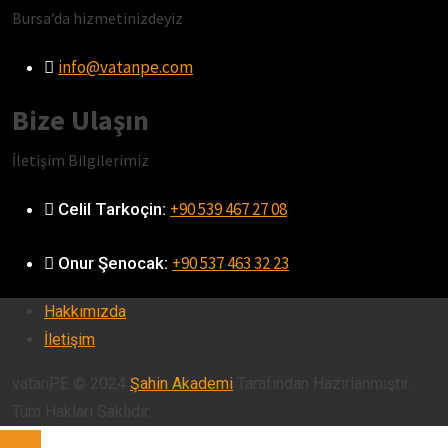
Bursa’da hizmetinizdeyiz
info@vatanpe.com
Bize Ulaşın
İletişim Bilgilerimiz
+90 539 467 27 08
Celil Tarkoçin:ㅤ
+90 537 463 32 23
Onur Şenocak:‎‎‎‎ㅤ
Hakkımızda
İletişim
vatanPE © 2024
Şahin Akademi
Tarafından Hazırlanmıştır.
Tüm Hakları Saklıdır.
TOP