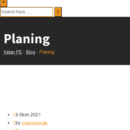
×
Planing
Vatan PE
-
Blog
-
Planing
6 Ekim 2021
by
onursenocak