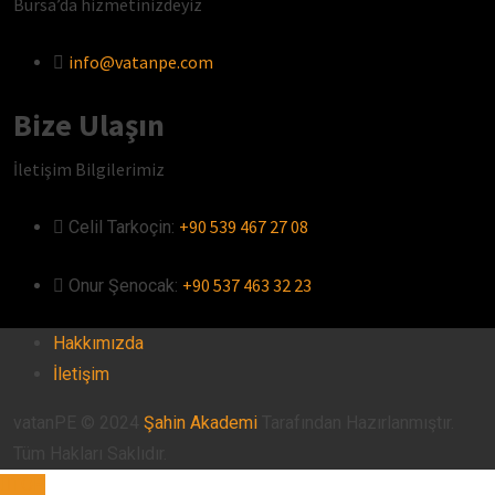
Bursa’da hizmetinizdeyiz
info@vatanpe.com
Bize Ulaşın
İletişim Bilgilerimiz
+90 539 467 27 08
Celil Tarkoçin:ㅤ
+90 537 463 32 23
Onur Şenocak:‎‎‎‎ㅤ
Hakkımızda
İletişim
vatanPE © 2024
Şahin Akademi
Tarafından Hazırlanmıştır.
Tüm Hakları Saklıdır.
TOP