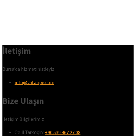
İletişim
Bursa’da hizmetinizdeyiz
info@vatanpe.com
Bize Ulaşın
İletişim Bilgilerimiz
+90 539 467 27 08
Celil Tarkoçin:ㅤ