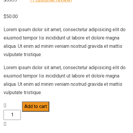
Rated
1
5.00
out of 5
$
50.00
based on
customer
rating
Lorem ipsum dolor sit amet, consectetur adipisicing elit do
eiusmod tempor Iis incididunt ut labore et dolore magna
aliqua. Ut enim ad minim veniam nostrud gravida et mattis
vulputate tristique.
Lorem ipsum dolor sit amet, consectetur adipisicing elit do
eiusmod tempor Iis incididunt ut labore et dolore magna
aliqua. Ut enim ad minim veniam nostrud gravida et mattis
vulputate tristique.
Add to cart
Ignite
Me
Ready