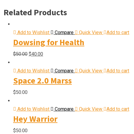
Related Products
Add to Wishlist
Compare
Quick View
Add to cart
Dowsing for Health
Original
Current
$
50.00
$
40.00
price
price
was:
is:
Add to Wishlist
Compare
Quick View
Add to cart
Space 2.0 Marss
$50.00.
$40.00.
$
50.00
Add to Wishlist
Compare
Quick View
Add to cart
Hey Warrior
$
50.00