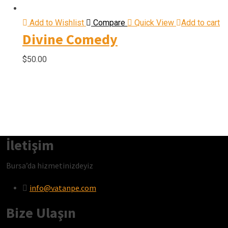
Add to Wishlist
Compare
Quick View
Add to cart
Divine Comedy
$
50.00
İletişim
Bursa’da hizmetinizdeyiz
info@vatanpe.com
Bize Ulaşın