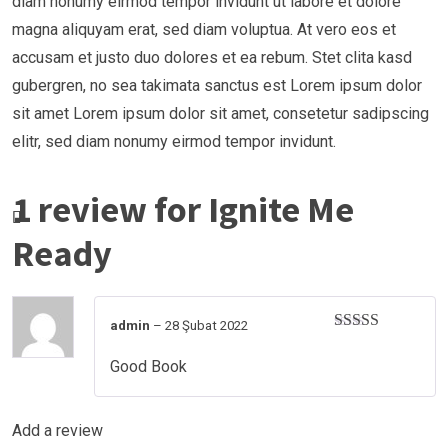
diam nonumy eirmod tempor invidunt ut labore et dolore
magna aliquyam erat, sed diam voluptua. At vero eos et
accusam et justo duo dolores et ea rebum. Stet clita kasd
gubergren, no sea takimata sanctus est Lorem ipsum dolor
sit amet Lorem ipsum dolor sit amet, consetetur sadipscing
elitr, sed diam nonumy eirmod tempor invidunt.
1 review for
Ignite Me
Ready
admin
–
28 Şubat 2022
Rated
5
out
of 5
Good Book
Add a review